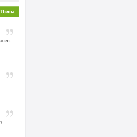
 Thema
bauen.
n