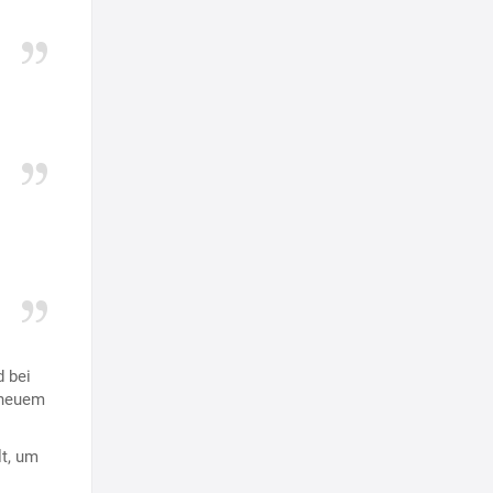
d bei
 neuem
lt, um