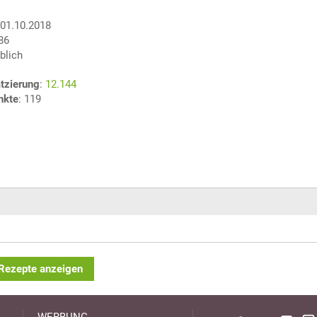
 01.10.2018
586
blich
tzierung
:
12.144
nkte
: 119
 Rezepte anzeigen