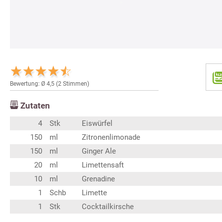
Bewertung: Ø
4,5
(
2
Stimmen)
Zutaten
4
Stk
Eiswürfel
150
ml
Zitronenlimonade
150
ml
Ginger Ale
20
ml
Limettensaft
10
ml
Grenadine
1
Schb
Limette
1
Stk
Cocktailkirsche