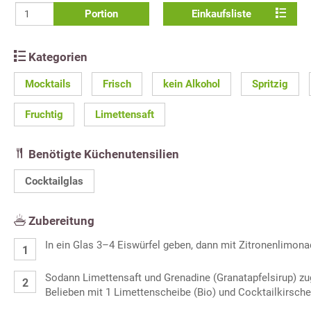
Portion
Einkaufsliste
Kategorien
Mocktails
Frisch
kein Alkohol
Spritzig
Fruchtig
Limettensaft
Benötigte Küchenutensilien
Cocktailglas
Zubereitung
In ein Glas 3–4 Eiswürfel geben, dann mit Zitronenlimonad
Sodann Limettensaft und Grenadine (Granatapfelsirup) z
Belieben mit 1 Limettenscheibe (Bio) und Cocktailkirsche 