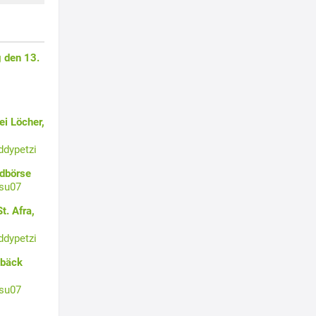
 den 13.
i Löcher,
ddypetzi
ldbörse
su07
t. Afra,
ddypetzi
ebäck
su07