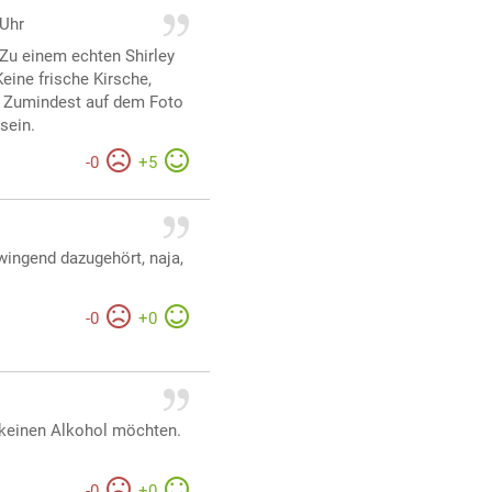
 Uhr
Zu einem echten Shirley
eine frische Kirsche,
. Zumindest auf dem Foto
sein.
-
0
+
5
zwingend dazugehört, naja,
-
0
+
0
 keinen Alkohol möchten.
-
0
+
0