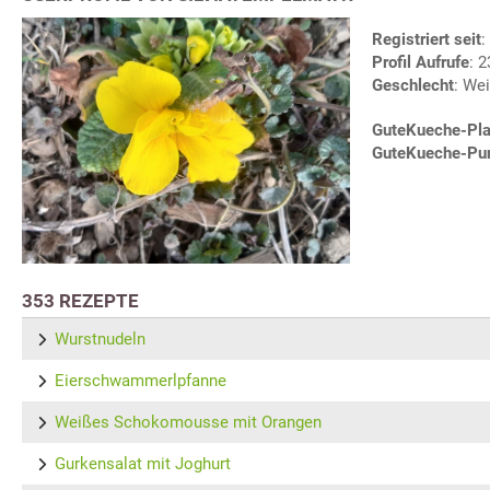
Registriert seit
:
Profil Aufrufe
: 
Geschlecht
: Wei
GuteKueche-Pla
GuteKueche-Pu
353 REZEPTE
Wurstnudeln
Eierschwammerlpfanne
Weißes Schokomousse mit Orangen
Gurkensalat mit Joghurt