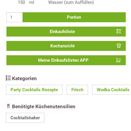
150
ml
Wasser (zum Auffüllen)
Portion
Einkaufsliste
Kochansicht
Meine Einkaufslisten APP
Kategorien
Party Cocktails Rezepte
Frisch
Wodka Cocktails
Benötigte Küchenutensilien
Cocktailshaker