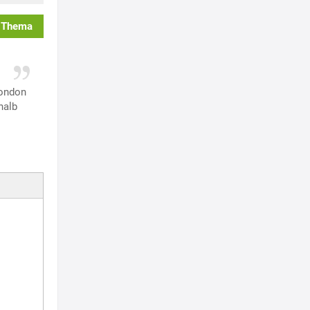
 Thema
London
halb