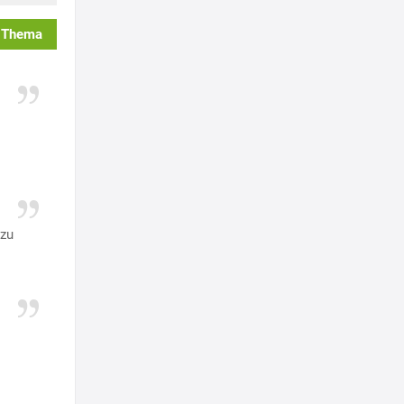
 Thema
azu