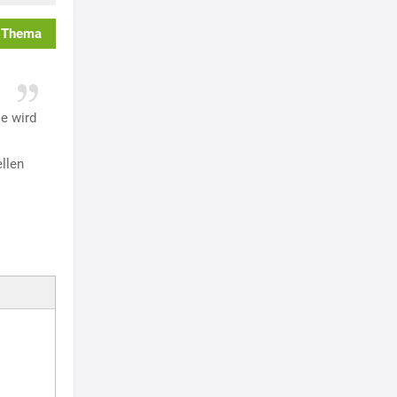
 Thema
ie wird
llen