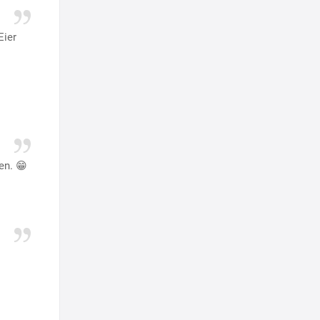
Eier
en. 😁