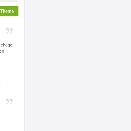
 Thema
Gehege
ön
n