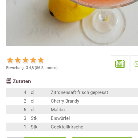
Bewertung: Ø
4,8
(
56
Stimmen)
Zutaten
4
cl
Zitronensaft frisch gepresst
2
cl
Cherry Brandy
5
cl
Malibu
3
Stk
Eiswürfel
1
Stk
Cocktailkirsche