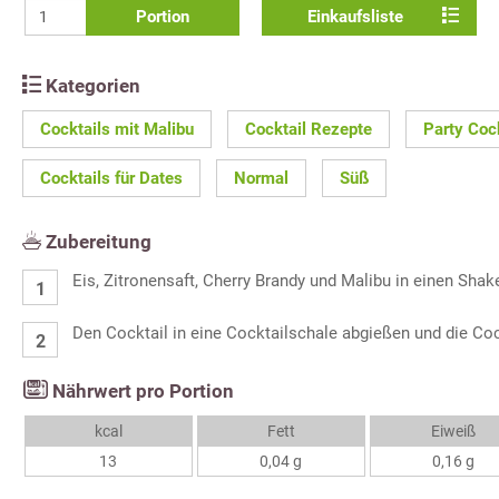
Portion
Einkaufsliste
Kategorien
Cocktails mit Malibu
Cocktail Rezepte
Party Coc
Cocktails für Dates
Normal
Süß
Zubereitung
Eis, Zitronensaft, Cherry Brandy und Malibu in einen Shak
Den Cocktail in eine Cocktailschale abgießen und die Coc
Nährwert pro Portion
kcal
Fett
Eiweiß
13
0,04 g
0,16 g