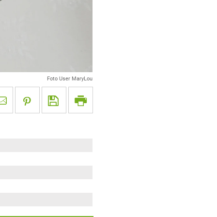
Foto User MaryLou