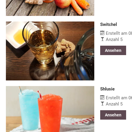
Switchel
Erstellt am 0
Anzahl 5
Ansehen
Shlusie
Erstellt am 0
Anzahl 5
Ansehen