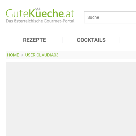
REZEPTE
COCKTAILS
HOME
USER CLAUDIA03