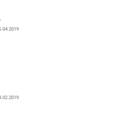
s
6.04.2019
9.02.2019