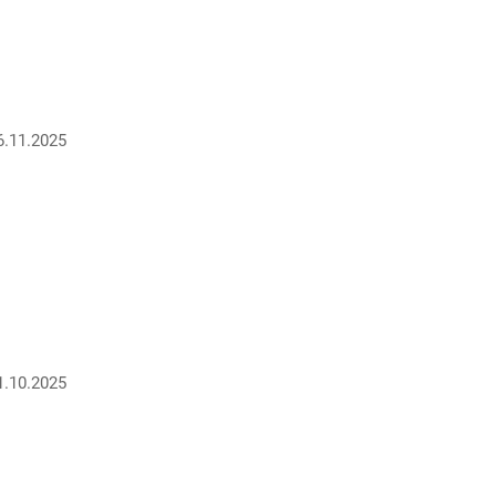
6.11.2025
1.10.2025