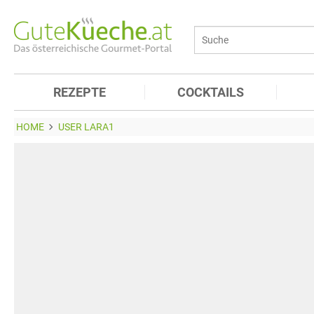
REZEPTE
COCKTAILS
HOME
USER LARA1