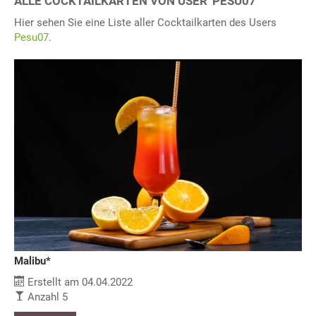
ALLE COCKTAILKARTEN VON USER 'PESU07"
Hier sehen Sie eine Liste aller Cocktailkarten des Users
Pesu07
.
Malibu*
Erstellt am 04.04.2022
Anzahl 5