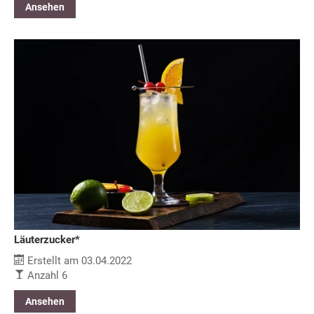
Ansehen
Läuterzucker*
Erstellt am 03.04.2022
Anzahl 6
Ansehen