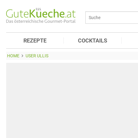
REZEPTE
COCKTAILS
HOME
USER ULLIS