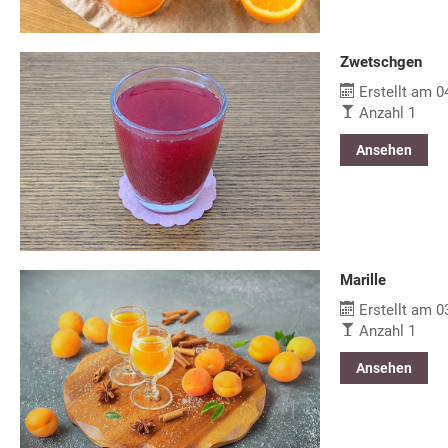
Zwetschgen
Erstellt am 0
Anzahl 1
Ansehen
Marille
Erstellt am 0
Anzahl 1
Ansehen