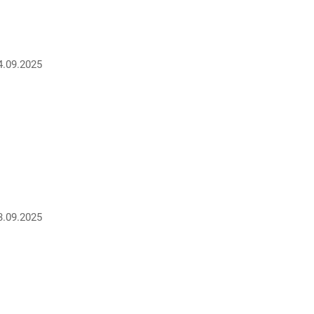
4.09.2025
3.09.2025