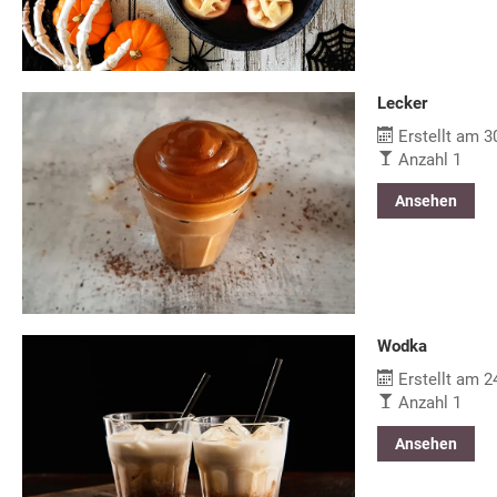
Lecker
Erstellt am 3
Anzahl 1
Ansehen
Wodka
Erstellt am 2
Anzahl 1
Ansehen