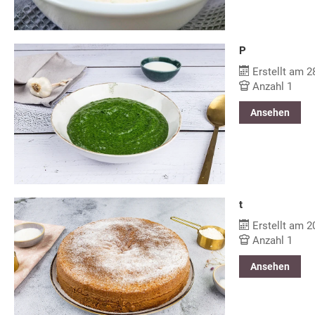
P
Erstellt am 2
Anzahl 1
Ansehen
t
Erstellt am 2
Anzahl 1
Ansehen