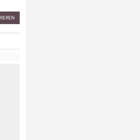
RIEREN