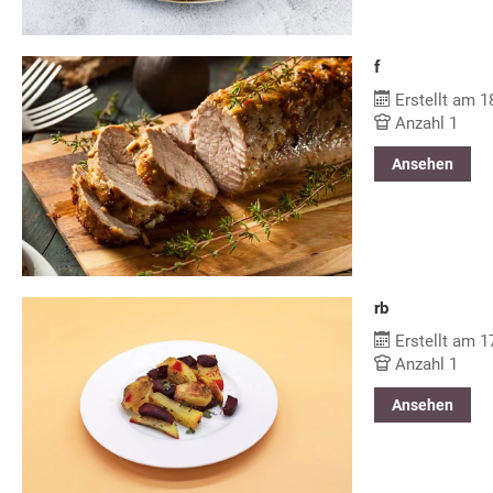
f
Erstellt am 1
Anzahl 1
Ansehen
rb
Erstellt am 1
Anzahl 1
Ansehen