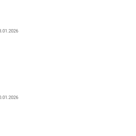
8.01.2026
0.01.2026