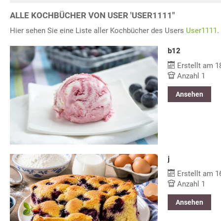
ALLE KOCHBÜCHER VON USER 'USER1111"
Hier sehen Sie eine Liste aller Kochbücher des Users
User1111
.
b12
Erstellt am 1
Anzahl 1
Ansehen
j
Erstellt am 1
Anzahl 1
Ansehen