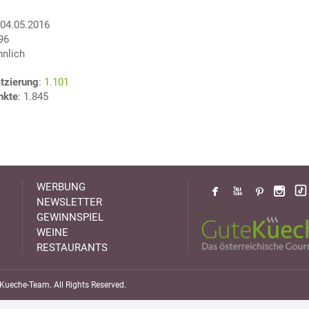
 04.05.2016
896
nnlich
tzierung
:
1.101
nkte
: 1.845
WERBUNG
NEWSLETTER
GEWINNSPIEL
WEINE
RESTAURANTS
ueche-Team. All Rights Reserved.