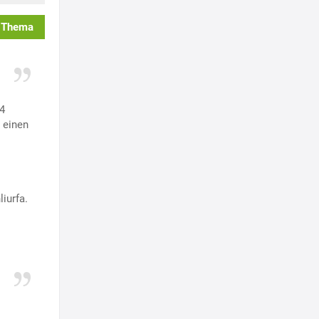
 Thema
4
 einen
iurfa.