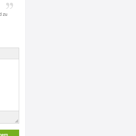
d zu
hern