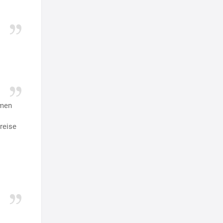
mmen
reise