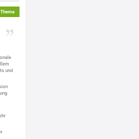
 Thema
ionale
allem
ts und
sion
tung
ehr
er