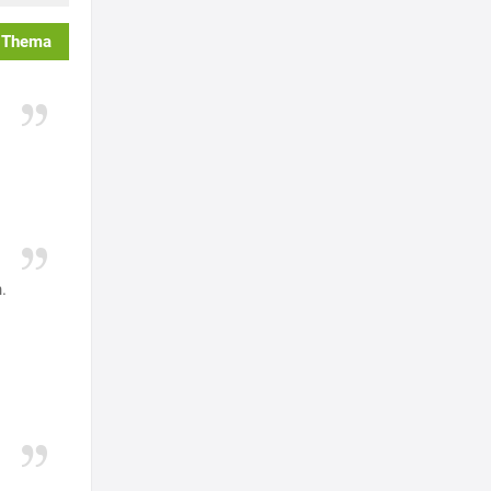
 Thema
n.