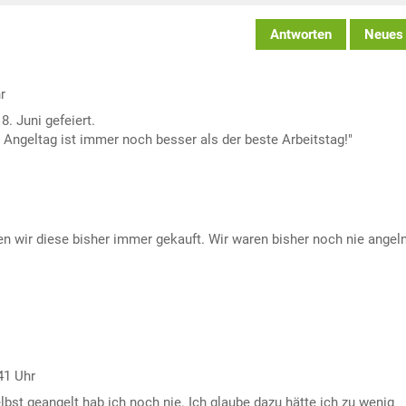
Antworten
Neues
r
. Juni gefeiert.
 Angeltag ist immer noch besser als der beste Arbeitstag!"
n wir diese bisher immer gekauft. Wir waren bisher noch nie angel
41 Uhr
lbst geangelt hab ich noch nie. Ich glaube dazu hätte ich zu wenig