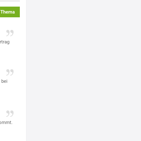
 Thema
rtrag
 bei
kommt.