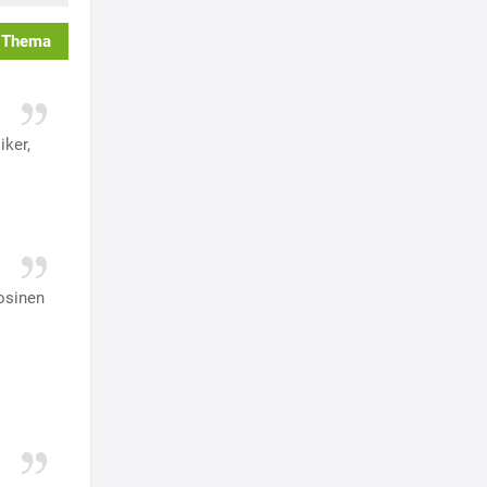
 Thema
iker,
osinen