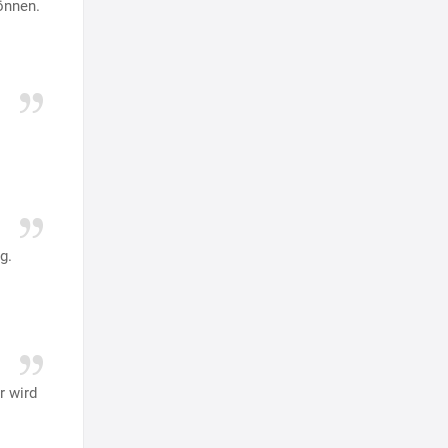
önnen.
ig.
r wird