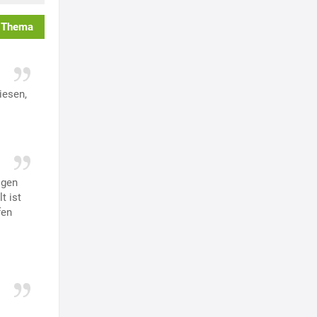
 Thema
iesen,
igen
t ist
fen