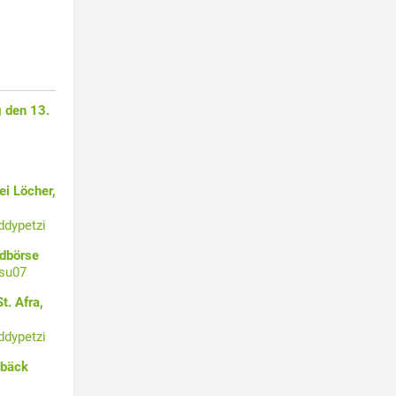
 den 13.
i Löcher,
ddypetzi
ldbörse
su07
t. Afra,
ddypetzi
ebäck