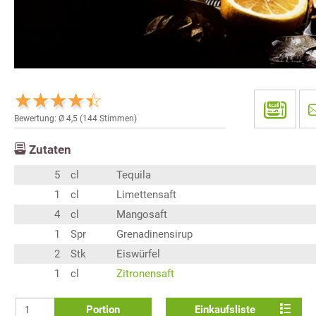
Bewertung: Ø
4,5
(
144
Stimmen)
Zutaten
5
cl
Tequila
1
cl
Limettensaft
4
cl
Mangosaft
1
Spr
Grenadinensirup
2
Stk
Eiswürfel
1
cl
Zitronensaft
Portion
Einkaufsliste