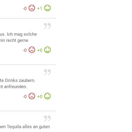
-
0
+
1
aus. Ich mag solche
hin recht gerne
-
0
+
0
te Drinks zaubern.
ht anfreunden.
-
0
+
0
nen Tequila alles an guten