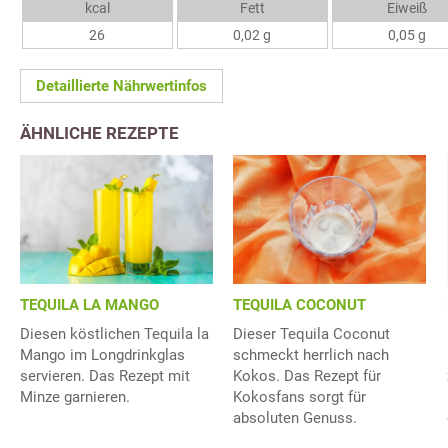
kcal
Fett
Eiweiß
26
0,02 g
0,05 g
Detaillierte Nährwertinfos
ÄHNLICHE REZEPTE
TEQUILA LA MANGO
TEQUILA COCONUT
Diesen köstlichen Tequila la
Dieser Tequila Coconut
Mango im Longdrinkglas
schmeckt herrlich nach
servieren. Das Rezept mit
Kokos. Das Rezept für
Minze garnieren.
Kokosfans sorgt für
absoluten Genuss.