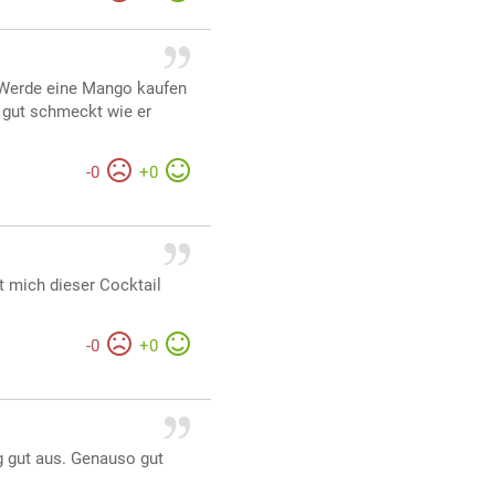
. Werde eine Mango kaufen
 gut schmeckt wie er
-
0
+
0
t mich dieser Cocktail
-
0
+
0
g gut aus. Genauso gut