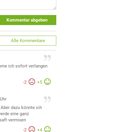
Kommentar abgeben
Alle
Kommentare
mme ich sofort verlangen
-
2
+
5
 Uhr
r. Aber dazu könnte ich
werde eine ganz
saft vermixen
-
2
+
4