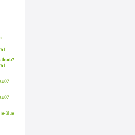
n
ra1
stkorb?
ra1
su07
su07
lie-Blue