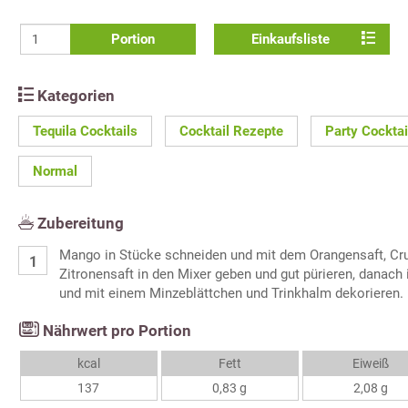
Portion
Einkaufsliste
Kategorien
Tequila Cocktails
Cocktail Rezepte
Party Cockta
Normal
Zubereitung
Mango in Stücke schneiden und mit dem Orangensaft, Cru
Zitronensaft in den Mixer geben und gut pürieren, danach
und mit einem Minzeblättchen und Trinkhalm dekorieren.
Nährwert pro Portion
kcal
Fett
Eiweiß
137
0,83 g
2,08 g