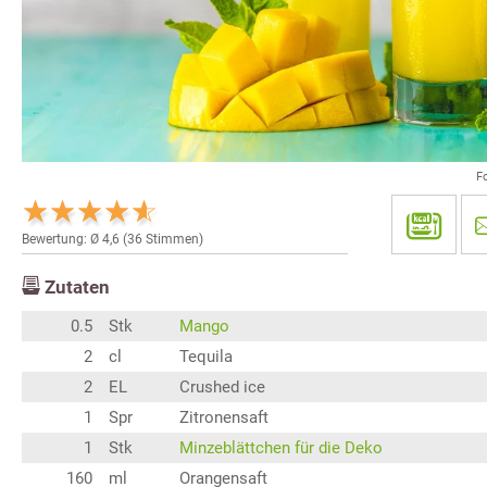
F
Bewertung: Ø
4,6
(
36
Stimmen)
Zutaten
0.5
Stk
Mango
2
cl
Tequila
2
EL
Crushed ice
1
Spr
Zitronensaft
1
Stk
Minzeblättchen für die Deko
160
ml
Orangensaft