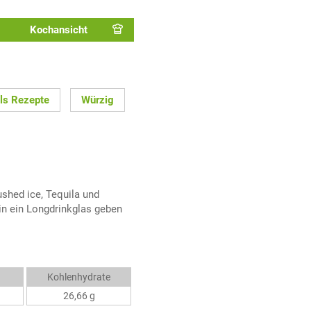
Kochansicht
ils Rezepte
Würzig
shed ice, Tequila und
 in ein Longdrinkglas geben
Kohlenhydrate
26,66 g