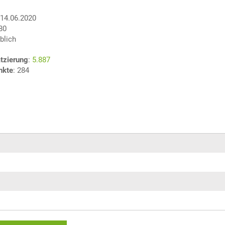
 14.06.2020
580
blich
tzierung
:
5.887
nkte
: 284