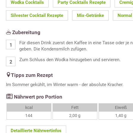
Wodka Cocktails
Party Cocktails Rezepte
Cremi
Silvester Cocktail Rezepte
Mix-Getränke
Normal
Zubereitung
Für diesen Drink zuerst den Kaffee in eine Tasse oder je n
geben. Die Kondensmilch zufügen.
Zum Schluss den Wodka hinzugeben und servieren.
Tipps zum Rezept
Im Sommer gekühlt, im Winter warm - der absolute Kracher.
Nährwert pro Portion
kcal
Fett
Eiweiß
144
2,00 g
1,40 g
Detaillierte Nährwertinfos