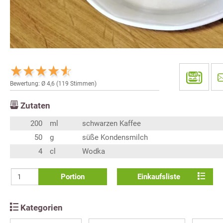
Bewertung: Ø
4,6
(
119
Stimmen)
Zutaten
200
ml
schwarzen Kaffee
50
g
süße Kondensmilch
4
cl
Wodka
Portion
Einkaufsliste
Kategorien