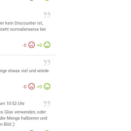
r
er kein Discounter ist,
steht normalerweise bei
-
0
+
0
Menge etwas viel und würde
-
0
+
0
um 10:52 Uhr
ohes Glas verwenden, oder
 die Menge halbieren und
 Bild ;)