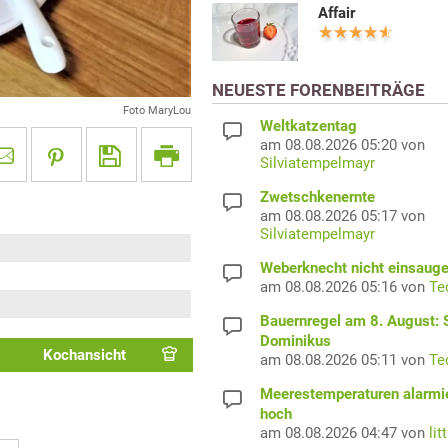
Affair
NEUESTE FORENBEITRÄGE
Foto MaryLou
Weltkatzentag
am 08.08.2026 05:20 von
Silviatempelmayr
Zwetschkenernte
am 08.08.2026 05:17 von
Silviatempelmayr
Weberknecht nicht einsaug
am 08.08.2026 05:16 von
Te
Bauernregel am 8. August: S
Dominikus
Kochansicht
am 08.08.2026 05:11 von
Te
Meerestemperaturen alarmi
hoch
am 08.08.2026 04:47 von
lit