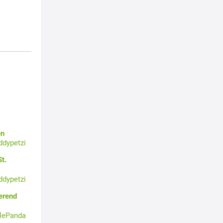
en
ddypetzi
t.
ddypetzi
erend
tlePanda