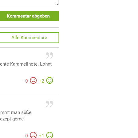
Kommentar abgeben
Alle
Kommentare
chte Karamellnote. Lohnt
-
0
+
2
ekommt man süße
ezept gerne
-
0
+
1