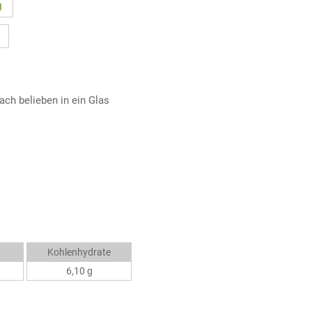
g
ach belieben in ein Glas
Kohlenhydrate
6,10 g