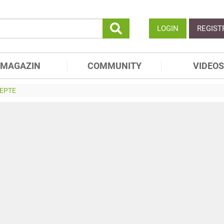
LOGIN
REGIST
MAGAZIN
COMMUNITY
VIDEOS
EPTE