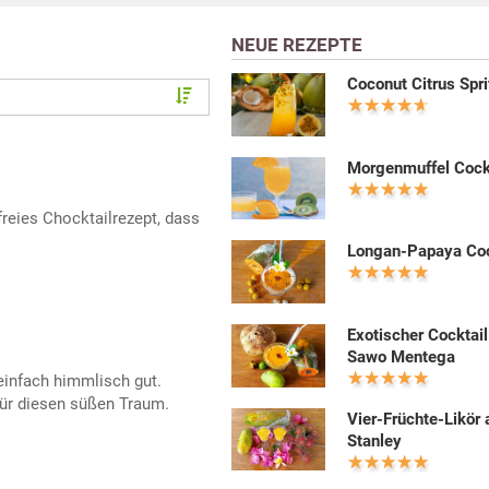
NEUE REZEPTE
Coconut Citrus Spri
Morgenmuffel Cock
lfreies Chocktailrezept, dass
Longan-Papaya Coc
Exotischer Cocktail
Sawo Mentega
einfach himmlisch gut.
für diesen süßen Traum.
Vier-Früchte-Likör 
Stanley