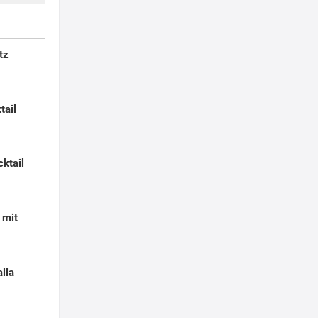
tz
tail
ktail
 mit
alla