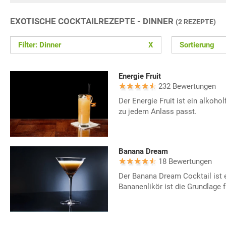
EXOTISCHE COCKTAILREZEPTE - DINNER
(2 REZEPTE)
Filter: Dinner
X
Sortierung
Energie Fruit
232 Bewertungen
Der Energie Fruit ist ein alkoho
zu jedem Anlass passt.
Banana Dream
18 Bewertungen
Der Banana Dream Cocktail ist 
Bananenlikör ist die Grundlage 