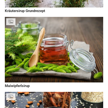
Kräutersirup Grundrezept
Maiwipferlsirup