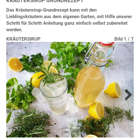
KRÄUTERSIRUP GRUNDREZEPT
Das Kräutersirup-Grundrezept kann mit den
Lieblingskräutern aus dem eigenen Garten, mit Hilfe unserer
Schritt für Schritt Anleitung ganz einfach selbst zubereitet
werden.
KRÄUTERSIRUP
Bild 1 / 7
Bild 2 / 7
Bild 3 / 7
Bild 4 / 7
Bild 5 / 7
Bild 6 / 7
Bild 7 / 7
Next