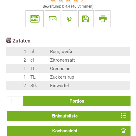
Bewertung: Ø
4,4
(
40
Stimmen)
Zutaten
4
cl
Rum, weißer
2
cl
Zitronensaft
1
TL
Grenadine
1
TL
Zuckersirup
2
Stk
Eiswürfel
Portion
Einkaufsliste
Kochansicht