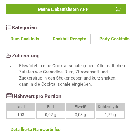
Meine Einkaufslisten APP
Kategorien
Rum Cocktails
Cocktail Rezepte
Party Cocktails
Zubereitung
Eiswürfel in eine Cocktailschale geben. Alle restlichen
Zutaten wie Grenadine, Rum, Zitronensaft und
Zuckersirup in den Shaker geben und kurz shaken,
dann in die Cocktailschale eingießen.
Nährwert pro Portion
kcal
Fett
Eiweiß
Kohlenhydrate
103
0,02 g
0,08 g
1,72 g
Detaillierte Nährwertinfos