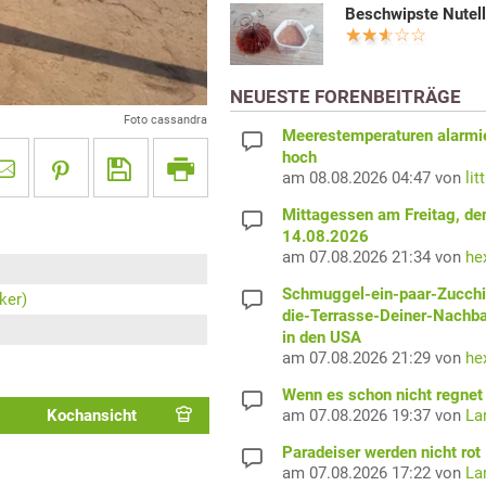
Beschwipste Nutel
NEUESTE FORENBEITRÄGE
Foto cassandra
Meerestemperaturen alarmi
hoch
am 08.08.2026 04:47 von
lit
Mittagessen am Freitag, de
14.08.2026
am 07.08.2026 21:34 von
he
Schmuggel-ein-paar-Zucchi
ker)
die-Terrasse-Deiner-Nachb
in den USA
am 07.08.2026 21:29 von
he
Wenn es schon nicht regnet 
am 07.08.2026 19:37 von
La
Kochansicht
Paradeiser werden nicht rot
am 07.08.2026 17:22 von
La