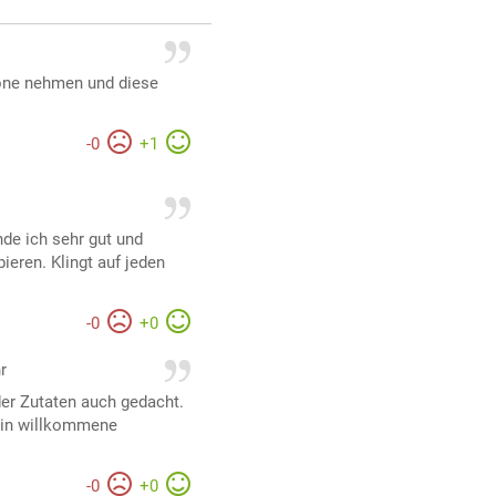
lone nehmen und diese
-
0
+
1
nde ich sehr gut und
ieren. Klingt auf jeden
-
0
+
0
r
er Zutaten auch gedacht.
 ein willkommene
-
0
+
0