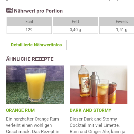
Nährwert pro Portion
kcal
Fett
Eiweiß
129
0,40 g
1,51 g
Detaillierte Nährwertinfos
ÄHNLICHE REZEPTE
ORANGE RUM
DARK AND STORMY
Ein herzhafter Orange Rum
Dieser Dark and Stormy
verleiht einen wohligen
Cocktail mit viel Limette,
Geschmack. Das Rezept in
Rum und Ginger Ale, kann ja