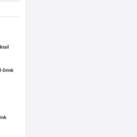
tail
l-Drink
ink