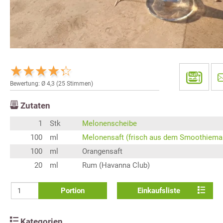
Bewertung: Ø
4,3
(
25
Stimmen)
Zutaten
1
Stk
Melonenscheibe
100
ml
Melonensaft (frisch aus dem Smoothiema
100
ml
Orangensaft
20
ml
Rum (Havanna Club)
Portion
Einkaufsliste
Kategorien