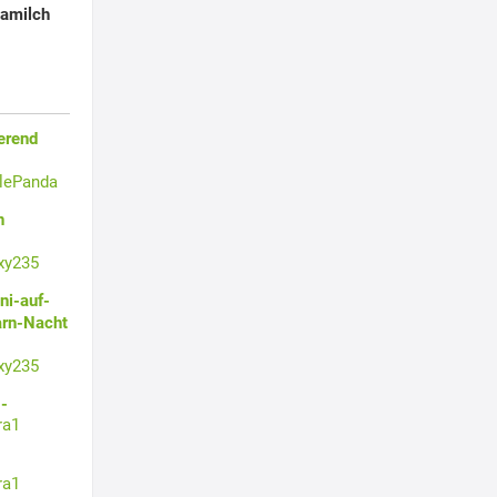
lamilch
erend
tlePanda
n
xy235
ni-auf-
arn-Nacht
xy235
-
ra1
ra1