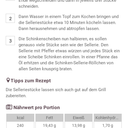
Ende wegschneiden und dann in jeweils drei Stücke
schneiden.
Dann Wasser in einem Topf zum Kochen bringen und
die Selleriestücke etwa 10 Minuten köcheln lassen.
Dann herausnehmen und abtropfen lassen.
Die Schinkenscheiben nun halbieren, es sollen
genauso viele Stücke sein wie der Sellerie. Den
Sellerie mit Pfeffer etwas würzen und jedes Stück ein
eine Scheibe Schinken einrollen. In einer Pfanne das
Öl erhitzen und die Schinken-Sellerie-Röllchen von
allen Seiten knusprig braten.
Tipps zum Rezept
Die Selleriestücke lassen sich auch gut auf dem Grill
zubereiten.
Nährwert pro Portion
kcal
Fett
Eiweiß
Kohlenhydrate
240
19,43 g
13,98 g
1,70 g