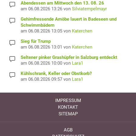
Abendessen am Mittwoch den 13. 08. 26
am 06.08.2026 13:26 von
Silviatempelmayr
Gehirnfressende Amöbe lauert in Badeseen und
Schwimmbädern
am 06.08.2026 13:05 von
Katerchen
Sieg für Trump
am 06.08.2026 13:01 von
Katerchen
Seltener pinker Grashüpfer in Salzburg entdeckt
am 06.08.2026 10:00 von
Lara1
Kühlschrank, Keller oder Obstkorb?
am 06.08.2026 09:57 von
Lara1
IMPRESSUM
KONTAKT
SITEMAP
AGB