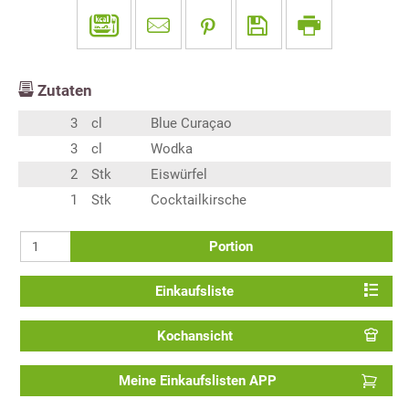
Zutaten
3
cl
Blue Curaçao
3
cl
Wodka
2
Stk
Eiswürfel
1
Stk
Cocktailkirsche
Portion
Einkaufsliste
Kochansicht
Meine Einkaufslisten APP