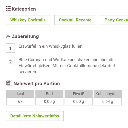
Kategorien
Whiskey Cocktails
Cocktail Rezepte
Party Cockt
Zubereitung
Eiswürfel in ein Whiskyglas füllen.
Blue Curaçao und Wodka kurz shaken und über die
Eiswürfel gießen. Mit der Cocktailkirsche dekoriert
servieren.
Nährwert pro Portion
kcal
Fett
Eiweiß
Kohlenhydrate
67
0,00 g
0,00 g
0,64 g
Detaillierte Nährwertinfos