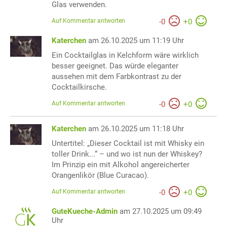
Glas verwenden.
Auf Kommentar antworten
-
0
+
0
Katerchen
am 26.10.2025 um 11:19 Uhr
Ein Cocktailglas in Kelchform wäre wirklich
besser geeignet. Das würde eleganter
aussehen mit dem Farbkontrast zu der
Cocktailkirsche.
Auf Kommentar antworten
-
0
+
0
Katerchen
am 26.10.2025 um 11:18 Uhr
Untertitel: „Dieser Cocktail ist mit Whisky ein
toller Drink...“ – und wo ist nun der Whiskey?
Im Prinzip ein mit Alkohol angereicherter
Orangenlikör (Blue Curacao).
Auf Kommentar antworten
-
0
+
0
GuteKueche-Admin
am 27.10.2025 um 09:49
Uhr