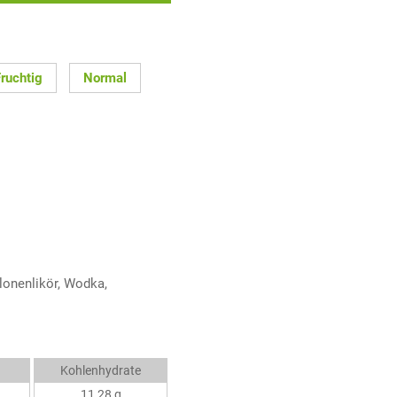
ruchtig
Normal
lonenlikör, Wodka,
Kohlenhydrate
11,28 g