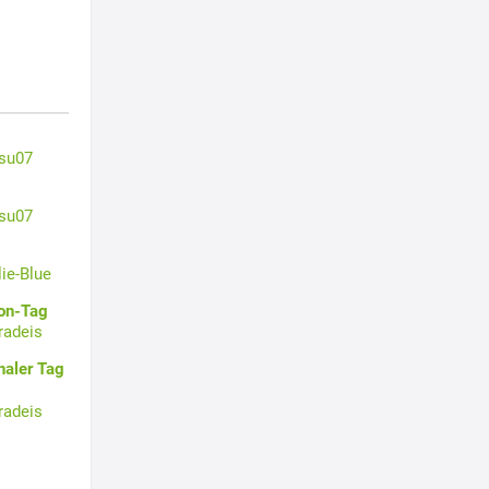
su07
su07
lie-Blue
oon-Tag
radeis
naler Tag
radeis