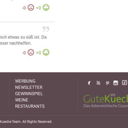
-
0
+
0
mich etwas zu süß ist. Da
sser nachhelfen.
-
0
+
0
WERBUNG
NEWSLETTER
GEWINNSPIEL
WEINE
RESTAURANTS
ueche-Team. All Rights Reserved.