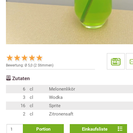
Bewertung: Ø
5,0
(
2
Stimmen)
Zutaten
6
cl
Melonenlikör
3
cl
Wodka
16
cl
Sprite
2
cl
Zitronensaft
Portion
Einkaufsliste