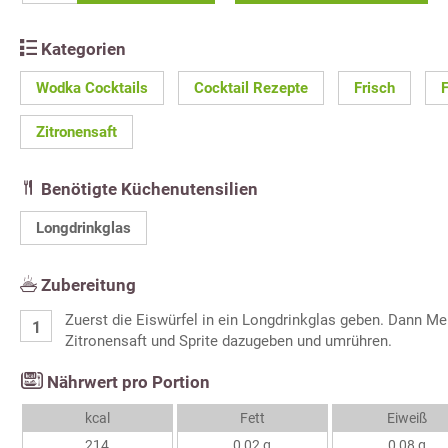
Kategorien
Wodka Cocktails
Cocktail Rezepte
Frisch
F
Zitronensaft
Benötigte Küchenutensilien
Longdrinkglas
Zubereitung
Zuerst die Eiswürfel in ein Longdrinkglas geben. Dann Me
Zitronensaft und Sprite dazugeben und umrühren.
Nährwert pro Portion
kcal
Fett
Eiweiß
214
0,02 g
0,08 g