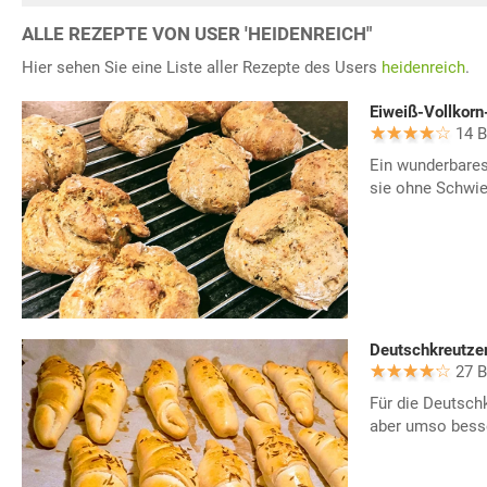
ALLE REZEPTE VON USER 'HEIDENREICH"
Hier sehen Sie eine Liste aller Rezepte des Users
heidenreich
.
Eiweiß-Vollkorn
14 
Ein wunderbare
sie ohne Schwier
Deutschkreutzer
27 
Für die Deutsch
aber umso besse