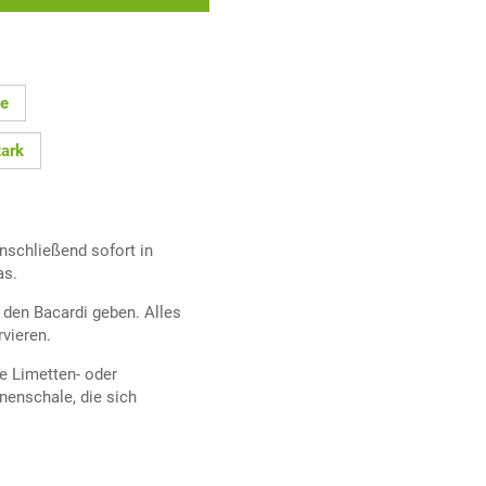
te
tark
nschließend sofort in
as.
 den Bacardi geben. Alles
vieren.
e Limetten- oder
onenschale, die sich