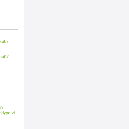
su07
su07
en
ddypetzi