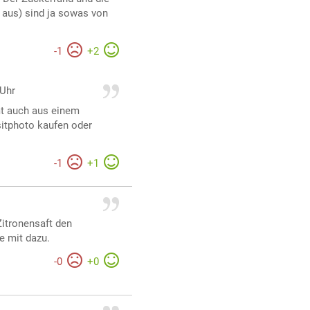
l aus) sind ja sowas von
-
1
+
2
 Uhr
t auch aus einem
itphoto kaufen oder
-
1
+
1
Zitronensaft den
e mit dazu.
-
0
+
0