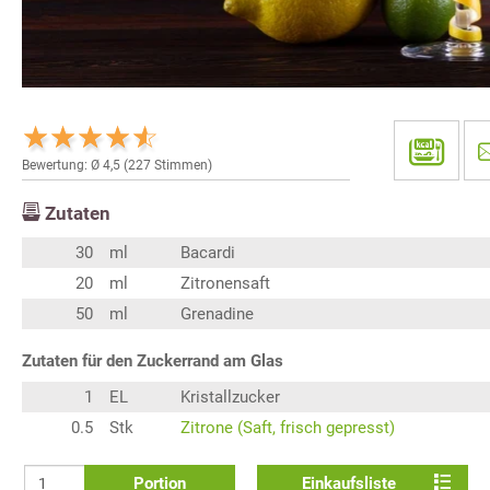
Bewertung: Ø
4,5
(
227
Stimmen)
Zutaten
30
ml
Bacardi
20
ml
Zitronensaft
50
ml
Grenadine
Zutaten für den Zuckerrand am Glas
1
EL
Kristallzucker
0.5
Stk
Zitrone (Saft, frisch gepresst)
Portion
Einkaufsliste