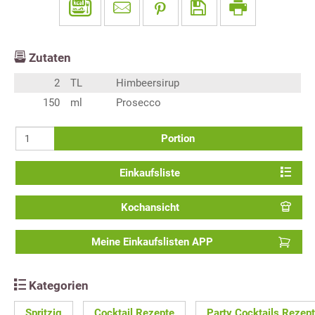
Zutaten
2
TL
Himbeersirup
150
ml
Prosecco
Portion
Einkaufsliste
Kochansicht
Meine Einkaufslisten APP
Kategorien
Spritzig
Cocktail Rezepte
Party Cocktails Rezep