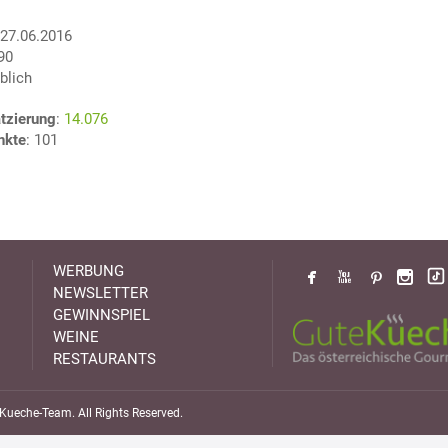
 27.06.2016
990
blich
tzierung
:
14.076
nkte
: 101
WERBUNG
NEWSLETTER
GEWINNSPIEL
WEINE
RESTAURANTS
ueche-Team. All Rights Reserved.