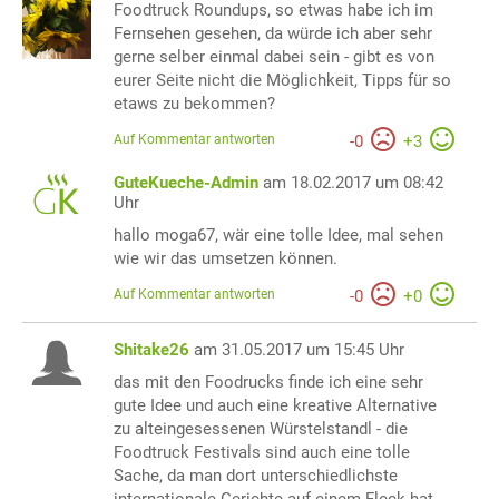
Foodtruck Roundups, so etwas habe ich im
Fernsehen gesehen, da würde ich aber sehr
gerne selber einmal dabei sein - gibt es von
eurer Seite nicht die Möglichkeit, Tipps für so
etaws zu bekommen?
Auf Kommentar antworten
-
0
+
3
GuteKueche-Admin
am 18.02.2017 um 08:42
Uhr
hallo moga67, wär eine tolle Idee, mal sehen
wie wir das umsetzen können.
Auf Kommentar antworten
-
0
+
0
Shitake26
am 31.05.2017 um 15:45 Uhr
das mit den Foodrucks finde ich eine sehr
gute Idee und auch eine kreative Alternative
zu alteingesessenen Würstelstandl - die
Foodtruck Festivals sind auch eine tolle
Sache, da man dort unterschiedlichste
internationale Gerichte auf einem Fleck hat