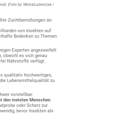
groß. (Foto by: MichalLudwiczak /
ärkte Zuchtbemühungen an:
lliarden von Insekten auf
sthafte Bedenken zu Themen
nigen Experten angezweifelt:
n, obwohl es sich genau
ei Nährstoffe verfügt.
 qualitativ hochwertiges,
die Lebensmittelqualität zu
hwer vorstellbar:
bei den meisten Menschen
Mutprobe oder Scherz zur
wendig, bevor Insekten als