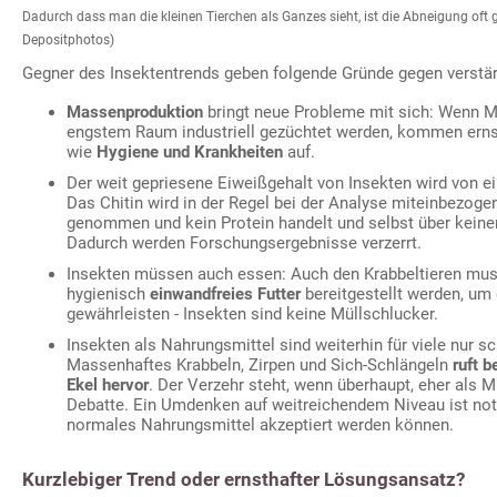
Dadurch dass man die kleinen Tierchen als Ganzes sieht, ist die Abneigung oft 
Depositphotos)
Gegner des Insektentrends geben folgende Gründe gegen verst
Massenproduktion
bringt neue Probleme mit sich: Wenn Mi
engstem Raum industriell gezüchtet werden, kommen ern
wie
Hygiene und Krankheiten
auf.
Der weit gepriesene Eiweißgehalt von Insekten wird von ei
Das Chitin wird in der Regel bei der Analyse miteinbezoge
genommen und kein Protein handelt und selbst über keinerl
Dadurch werden Forschungsergebnisse verzerrt.
Insekten müssen auch essen: Auch den Krabbeltieren muss
hygienisch
einwandfreies Futter
bereitgestellt werden, um 
gewährleisten - Insekten sind keine Müllschlucker.
Insekten als Nahrungsmittel sind weiterhin für viele nur sc
Massenhaftes Krabbeln, Zirpen und Sich-Schlängeln
ruft 
Ekel hervor
. Der Verzehr steht, wenn überhaupt, eher als 
Debatte. Ein Umdenken auf weitreichendem Niveau ist not
normales Nahrungsmittel akzeptiert werden können.
Kurzlebiger Trend oder ernsthafter Lösungsansatz?