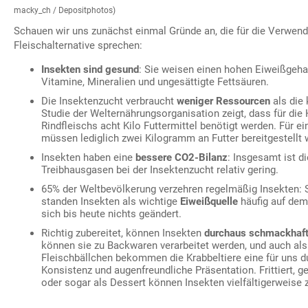
macky_ch / Depositphotos)
Schauen wir uns zunächst einmal Gründe an, die für die Verwend
Fleischalternative sprechen:
Insekten sind gesund
: Sie weisen einen hohen Eiweißgehal
Vitamine, Mineralien und ungesättigte Fettsäuren.
Die Insektenzucht verbraucht
weniger Ressourcen
als die 
Studie der Welternährungsorganisation zeigt, dass für die 
Rindfleischs acht Kilo Futtermittel benötigt werden. Für e
müssen lediglich zwei Kilogramm an Futter bereitgestellt 
Insekten haben eine
bessere CO2-Bilanz
: Insgesamt ist d
Treibhausgasen bei der Insektenzucht relativ gering.
65% der Weltbevölkerung verzehren regelmäßig Insekten:
standen Insekten als wichtige
Eiweißquelle
häufig auf dem
sich bis heute nichts geändert.
Richtig zubereitet, können Insekten
durchaus schmackhaf
können sie zu Backwaren verarbeitet werden, und auch als
Fleischbällchen bekommen die Krabbeltiere eine für uns 
Konsistenz und augenfreundliche Präsentation. Frittiert, g
oder sogar als Dessert können Insekten vielfältigerweise 