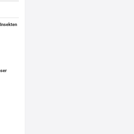
 Insekten
nser