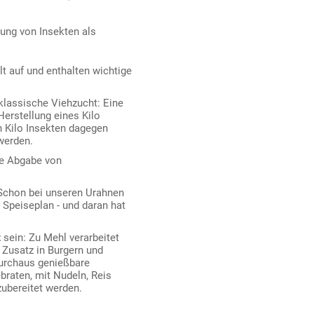
ung von Insekten als
t auf und enthalten wichtige
klassische Viehzucht: Eine
Herstellung eines Kilo
in Kilo Insekten dagegen
werden.
ie Abgabe von
 Schon bei unseren Urahnen
 Speiseplan - und daran hat
t
sein: Zu Mehl verarbeitet
 Zusatz in Burgern und
durchaus genießbare
ebraten, mit Nudeln, Reis
zubereitet werden.