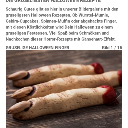
DIE GRUSELIGSTEN HALLOWEEN REZEPTE
Schaurig Gutes gibt es hier in unserer Bildergalerie mit den
gruseligsten Halloween Rezepten. Ob Würstel-Mumie,
Gehirn-Cupcakes, Spinnen-Muffin oder abgehackte Finger,
mit diesen Köstlichkeiten wird Dein Halloween zu einem
gruseligen Festessen. Viel Spaß beim Schmökern und
Nachkochen dieser Horror-Rezepte mit Gänsehaut-Effekt.
GRUSELIGE HALLOWEEN FINGER
Bild 10 / 15
Bild 11 / 15
Bild 12 / 15
Bild 13 / 15
Bild 14 / 15
Bild 15 / 15
Bild 1 / 15
Bild 2 / 15
Bild 3 / 15
Bild 4 / 15
Bild 5 / 15
Bild 6 / 15
Bild 7 / 15
Bild 8 / 15
Bild 9 / 15
Next