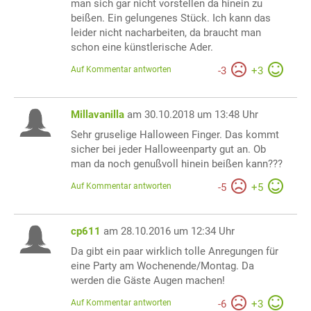
man sich gar nicht vorstellen da hinein zu
beißen. Ein gelungenes Stück. Ich kann das
leider nicht nacharbeiten, da braucht man
schon eine künstlerische Ader.
Auf Kommentar antworten
-
3
+
3
Millavanilla
am 30.10.2018 um 13:48 Uhr
Sehr gruselige Halloween Finger. Das kommt
sicher bei jeder Halloweenparty gut an. Ob
man da noch genußvoll hinein beißen kann???
Auf Kommentar antworten
-
5
+
5
cp611
am 28.10.2016 um 12:34 Uhr
Da gibt ein paar wirklich tolle Anregungen für
eine Party am Wochenende/Montag. Da
werden die Gäste Augen machen!
Auf Kommentar antworten
-
6
+
3