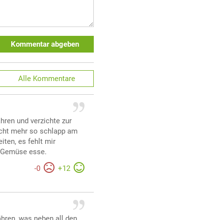
Kommentar abgeben
Alle
Kommentare
hren und verzichte zur
nicht mehr so schlapp am
iten, es fehlt mir
nd Gemüse esse.
-
0
+
12
hren, was neben all den