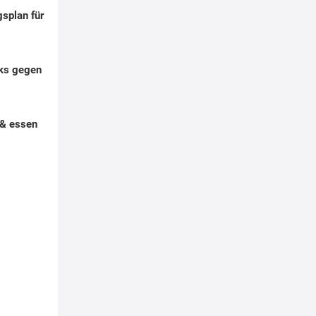
splan für
nks gegen
 & essen