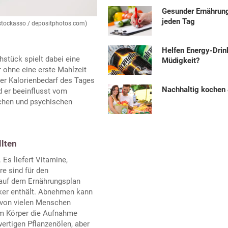
Gesunder Ernährung
jeden Tag
 stockasso / depositphotos.com)
Helfen Energy-Dri
hstück spielt dabei eine
Müdigkeit?
r ohne eine erste Mahlzeit
der Kalorienbedarf des Tages
Nachhaltig kochen
d er beeinflusst vom
ichen und psychischen
llten
Es liefert Vitamine,
re sind für den
 auf dem Ernährungsplan
cker enthält. Abnehmen kann
 von vielen Menschen
dem Körper die Aufnahme
ertigen Pflanzenölen, aber