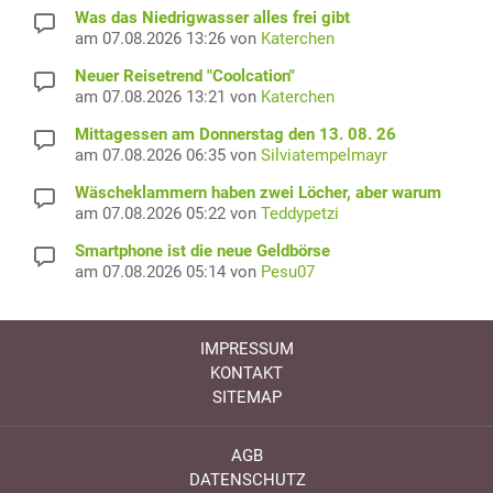
Was das Niedrigwasser alles frei gibt
am 07.08.2026 13:26 von
Katerchen
Neuer Reisetrend "Coolcation"
am 07.08.2026 13:21 von
Katerchen
Mittagessen am Donnerstag den 13. 08. 26
am 07.08.2026 06:35 von
Silviatempelmayr
Wäscheklammern haben zwei Löcher, aber warum
am 07.08.2026 05:22 von
Teddypetzi
Smartphone ist die neue Geldbörse
am 07.08.2026 05:14 von
Pesu07
IMPRESSUM
KONTAKT
SITEMAP
AGB
DATENSCHUTZ