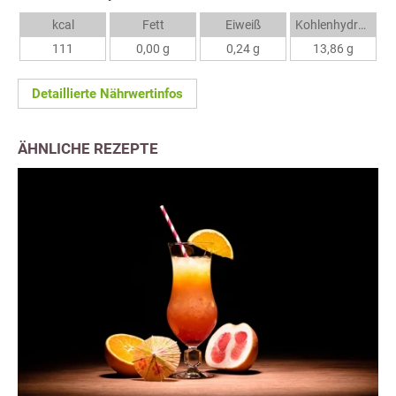
kcal
Fett
Eiweiß
Kohlenhydrate
111
0,00 g
0,24 g
13,86 g
Detaillierte Nährwertinfos
ÄHNLICHE REZEPTE