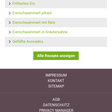
Frittiertes Eis
Eierschwammerl pikant
Eierschwammerl mit Reis
Eierschwammerl in Kräutersahne
Gefüllte Avocados
Alle Rezepte anzeigen
IMPRESSUM
KONTAKT
SITEMAP
AGB
DATENSCHUTZ
PRIVACY MANAGER