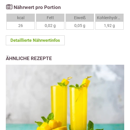
Nährwert pro Portion
kcal
Fett
Eiweiß
Kohlenhydrate
26
0,02 g
0,05 g
1,92 g
Detaillierte Nährwertinfos
ÄHNLICHE REZEPTE