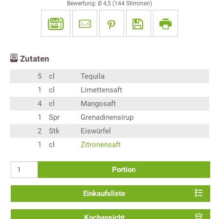
Bewertung: Ø
4,5
(
144
Stimmen)
Zutaten
5
cl
Tequila
1
cl
Limettensaft
4
cl
Mangosaft
1
Spr
Grenadinensirup
2
Stk
Eiswürfel
1
cl
Zitronensaft
Portion
Einkaufsliste
Kochansicht