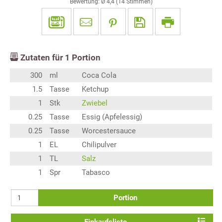
Bewertung: Ø
4,4
(
14
Stimmen)
Zutaten für
1
Portion
300
ml
Coca Cola
1.5
Tasse
Ketchup
1
Stk
Zwiebel
0.25
Tasse
Essig (Apfelessig)
0.25
Tasse
Worcestersauce
1
EL
Chilipulver
1
TL
Salz
1
Spr
Tabasco
Portion