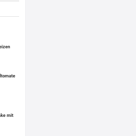
eizen
ltomate
ake mit