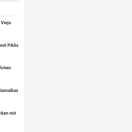
Vieja
mit Pikliz
llchen
 Jamaikas
cken mit