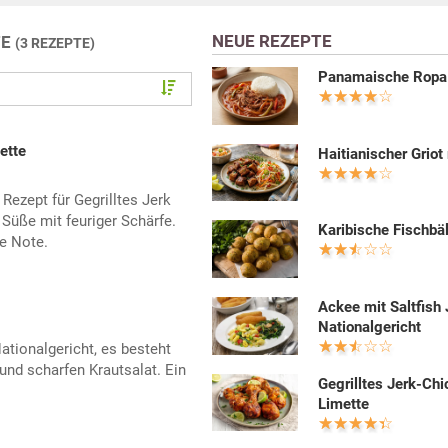
NEUE REZEPTE
TE
(3 REZEPTE)
Panamaische Ropa 
ette
Haitianischer Griot 
ezept für Gegrilltes Jerk
Süße mit feuriger Schärfe.
Karibische Fischbä
he Note.
Ackee mit Saltfish
Nationalgericht
 Nationalgericht, es besteht
und scharfen Krautsalat. Ein
Gegrilltes Jerk-Chi
Limette