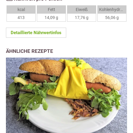
kcal
Fett
Eiweiß
Kohlenhydrate
413
14,09 g
17,76 g
56,06 g
Detaillierte Nährwertinfos
ÄHNLICHE REZEPTE