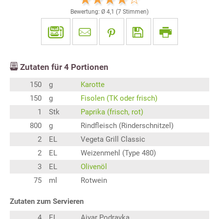
Bewertung: Ø
4,1
(
7
Stimmen)
Zutaten für
4
Portionen
150
g
Karotte
150
g
Fisolen (TK oder frisch)
1
Stk
Paprika (frisch, rot)
800
g
Rindfleisch (Rinderschnitzel)
2
EL
Vegeta Grill Classic
2
EL
Weizenmehl (Type 480)
3
EL
Olivenöl
75
ml
Rotwein
Zutaten zum Servieren
4
EL
Ajvar Podravka