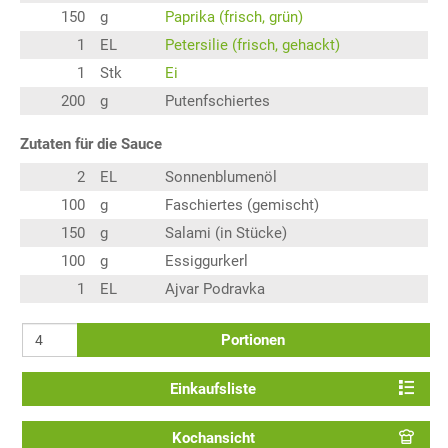
150
g
Paprika (frisch, grün)
1
EL
Petersilie (frisch, gehackt)
1
Stk
Ei
200
g
Putenfschiertes
Zutaten für die Sauce
2
EL
Sonnenblumenöl
100
g
Faschiertes (gemischt)
150
g
Salami (in Stücke)
100
g
Essiggurkerl
1
EL
Ajvar Podravka
Portionen
Einkaufsliste
Kochansicht